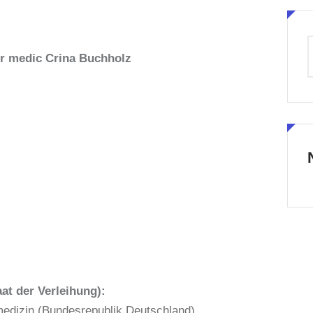
or medic Crina Buchholz
at der Verleihung):
lmedizin (Bundesrepublik Deutschland)