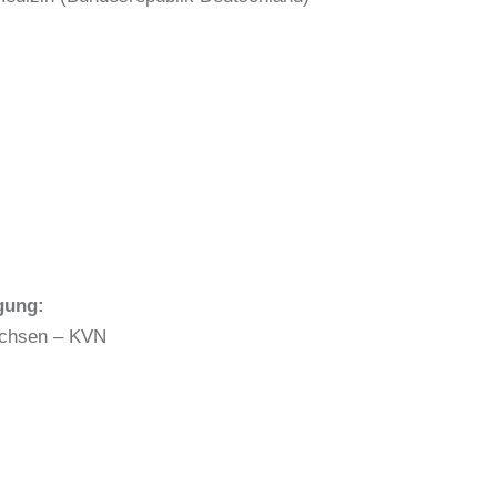
gung:
achsen – KVN