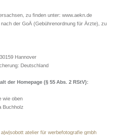
rsachsen, zu finden unter: www.aekn.de
n nach der GoÄ (Gebührenordnung für Ärzte), zu
 30159 Hannover
icherung: Deutschland
nhalt der Homepage (§ 55 Abs. 2 RStV):
e wie oben
a Buchholz
:
a|w|sobott atelier für werbefotografie gmbh