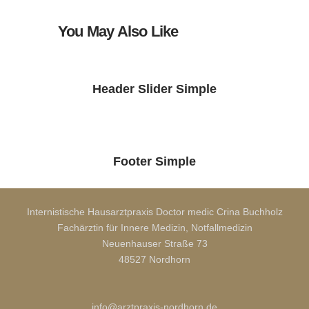
You May Also Like
Header Slider Simple
Footer Simple
Internistische Hausarztpraxis Doctor medic Crina Buchholz
Fachärztin für Innere Medizin, Notfallmedizin
Neuenhauser Straße 73
48527 Nordhorn
info@arztpraxis-nordhorn.de